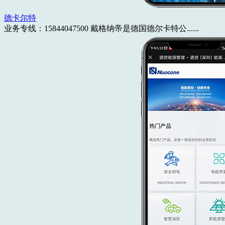
德卡尔特
业务专线：15844047500 戴格纳帝是德国德尔卡特公......