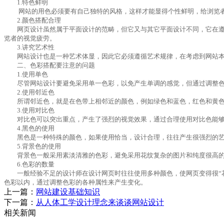
1.特色鲜明
网站的用色必须要有自己独特的风格，这样才能显得个性鲜明，给浏览者
2.颜色搭配合理
网页设计虽然属于平面设计的范畴，但它又与其它平面设计不同，它在遵从
览者的视觉疲劳。
3.讲究艺术性
网站设计也是一种艺术体显，因此它必须遵循艺术规律，在考虑到网站本身
二、色彩搭配要注意的问题
1.使用单色
尽管网站设计要避免采用单一色彩，以免产生单调的感觉，但通过调整色
2.使用邻近色
所谓邻近色，就是在色带上相邻近的颜色，例如绿色和蓝色，红色和黄色
3.使用对比色
对比色可以突出重点，产生了强烈的视觉效果，通过合理使用对比色能够使
4.黑色的使用
黑色是一种特殊的颜色，如果使用恰当，设计合理，往往产生很强烈的艺
5.背景色的使用
背景色一般采用素淡清雅的色彩，避免采用花纹复杂的图片和纯度很高的
6.色彩的数量
一般经验不足的设计师在设计网页时往往使用多种颜色，使网页变得很“花
色彩以内，通过调整色彩的各种属性来产生变化。
上一篇：
网站建设基础知识
下一篇：
从人体工学设计理念来谈谈网站设计
相关新闻